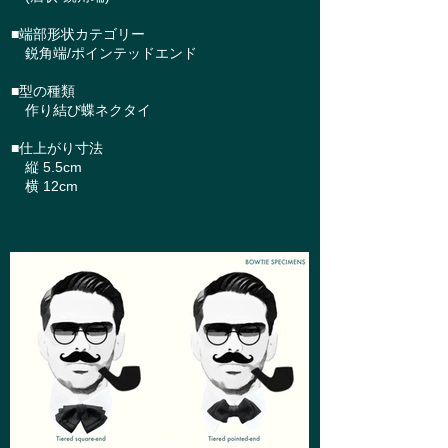
■端部形状カテゴリー
鋭角端/ポインテッドエンド
■型の種類
作り結び蝶ネクタイ
■仕上がり寸法
縦 5.5cm
横 12cm