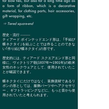
for bow ties, but also for a long time ago as
a form of ribbon, which is a decorative
material, for clothing parts, hair accessories,
gift wrapping, etc.
⇒ Tiered square-end
歴史・流行 --------
ティアード ポインテッドエンド形は、｢手結び
蝶ネクタイ｣を結ぶことでは作ることのできな
い｢作り結び蝶ネクタイ｣の形です。
歴史的には、ティアード スクエアエンド形と同
様に、ヴィクトリア朝(1837年〜1901年)の欧米
女性のネックウェアとして、使用されていたこ
とが確認できます。
蝶ネクタイにだけではなく、装飾資材であるリ
ボンの形としては、服飾パーツやヘアクセサリ
ー 、ギフトラッピングなどに、もっと昔から使
用されていたと考えられます。