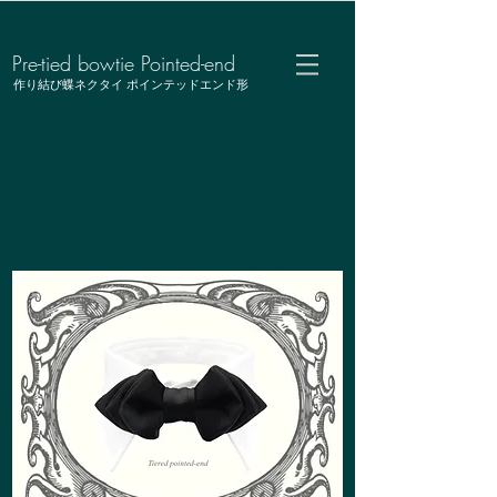
Pre-tied bowtie Pointed-end
作り結び蝶ネクタイ ポインテッドエンド形