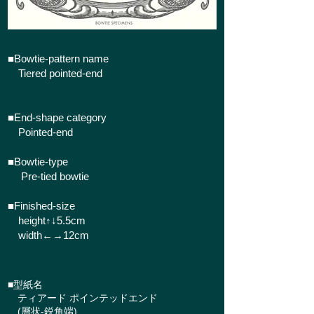
■Bowtie-pattern name
Tiered pointed-end
■End-shape category
Pointed-end
■Bowtie-type
Pre-tied bowtie
■​Finished-size
height↑↓5.5cm
width←→12cm
■型紙名
ティアード ポインテッドエンド
(層状-鋭角端)