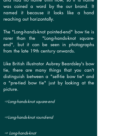
was coined a word by the our brand. It
named it because it looks like a hand
reaching out horizontally.
The "Long-hands-knot pointed-end" bow tie is
rarer than the "Long-hands-knot square-
end", but it can be seen in photographs
from the late 19th century onwards.
Like British illustrator Aubrey Beardsley's bow
tie, there are many things that you can't
distinguish between a "self-tie bow tie" and
a "pre-tied bow tie" just by looking at the
picture.
⇒​Long-hands-knot square-end
⇒​Long-hands-knot round-end
⇒ Long-hands-knot