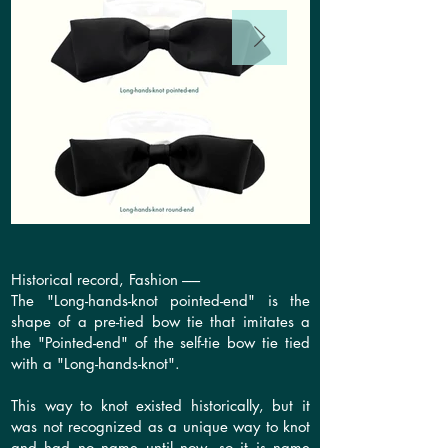
Historical record, Fashion ------
The "Long-hands-knot pointed-end" is the
shape of a pre-tied bow tie that imitates a
the "Pointed-end" of the self-tie bow tie tied
with a "Long-hands-knot".
This way to knot existed historically, but it
was not recognized as a unique way to knot
and had no name until now, so it is name