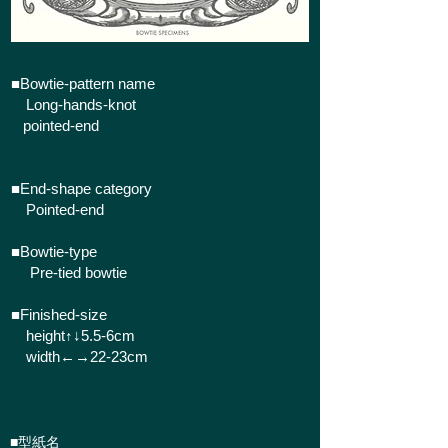
■Bowtie-pattern name
Long-hands-knot
pointed-end
■End-shape category
Pointed-end
■Bowtie-type
Pre-tied bowtie
■​Finished-size
height↑↓5.5-6cm
width←→22-23cm
■型紙名