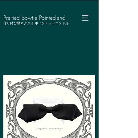
Pre-tied bowtie Pointed-end
作り結び蝶ネクタイ ポインテッドエンド形