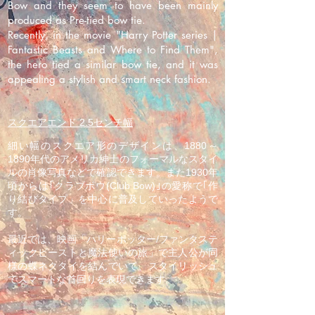
Bow and they seem to have been mainly
produced as Pre-tied bow tie.
Recently, in the movie "Harry Potter series |
Fantastic Beasts and Where to Find Them",
the hero tied a similar bow tie, and it was
appealing a stylish and smart neck fashion.
スクエアエンド 2.5センチ幅
細い幅のスクエア形のデザインは、1880～
1890年代のアメリカ紳士のフォーマルなスタイ
ルの肖像写真などで確認できます。また1930年
頃からは｢クラブボウ(Club Bow)｣の愛称で｢作
り結びタイプ」を中心に普及していったようで
す。
最近では、映画「ハリーポッター/ファンタステ
ィックビーストと魔法使いの旅」で主人公が同
様の蝶ネクタイを結んでいて、スタイリッシュ
でスマートな首回りを表現できます。