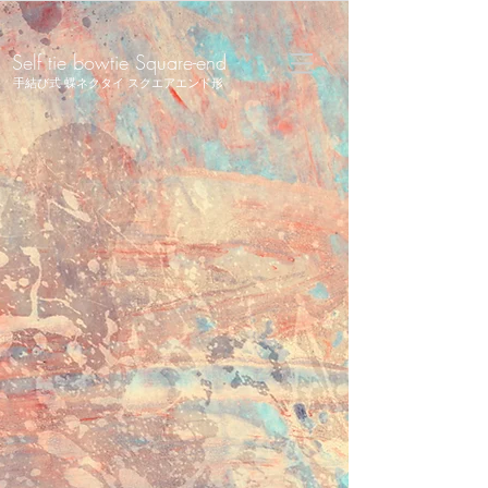
Self tie bowtie Square-end
手結び​式 蝶ネクタイ スクエアエンド形
Square-end 2.5cm width
ス
ク
エ
ア
エ
ン
ド
2.5
セ