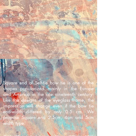
ク
エ
ア
エ
ン
ド
5
セ
ン
チ
幅
Square end of Self-tie bow tie is one of the
shapes popularized mainly in the Europe
and America in the late nineteenth century.
Like the designs of the eyeglass frame, the
impression will change even if the bow tie
end-width differed by only 0.5 cm. We
propose Square end 2.5cm, 4cm and 5cm
width type.