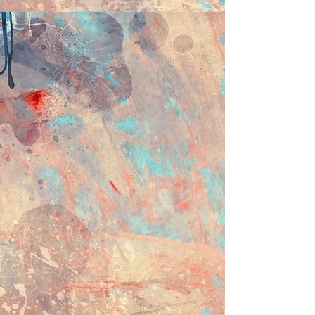
ン
チ
幅
Square-end 4cm width
ス
ク
エ
ア
エ
ン
ド
4
セ
ン
チ
幅
Square-end 5cm width
ス