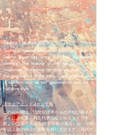
Square End 4cm width
This is a typical silhouette commonly seen in
Self-tie bow ties since the late nineteenth
century. The texture of the wing-parts with
moderate spreading reminds us of image of
the gentleman of the time. Combination with
a modern suit of our generation can be a
creative style.
スクエアエンド 4センチ幅
この4cm幅は、19世紀後半からの手結び蝶ネク
タイによく見られる代表的なシルエットです。
程よい広がり具合を出す羽根の風合いが、100
年以上前の紳士の面影を感じさせます。現代ス