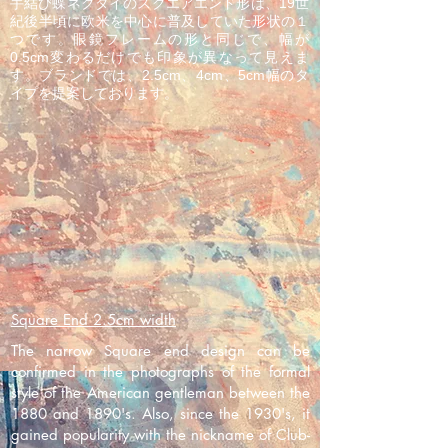
手結び蝶ネクタイのスクエアエンド形は、19世
紀後半頃に欧米を中心に普及していた形状の１
つです。眼鏡フレームの形と同じで、幅が
0.5cm変わるだけでも印象が異なって見えま
す。ブランドでは、2.5cm、4cm、5cm幅のタ
イプを提案しております。
Square End 2.5cm width
The narrow Square end design can be
confirmed in the photographs of the formal
style of the American gentleman between the
1880 and 1890's. Also, since the 1930's, it
gained popularity with the nickname of Club-