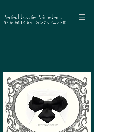
Pre-tied bowtie Pointed-end
作り結び蝶ネクタイ ポインテッドエンド形