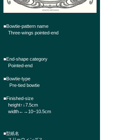
■Bowtie-pattern name
Three-wings pointed-end
■End-shape category
Pointed-end
■Bowtie-type
Pre-tied bowtie
■​Finished-size
height↑↓7.5cm
width←→10−10.5cm
■型紙名
スリーウィングス