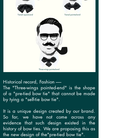
Historical record, Fashion ------
The "Three-wings pointed-end" is the shape
of a "pre-tied bow tie" that cannot be made
by tying a "self-tie bow tie".
It is a unique design created by our brand.
So far, we have not come across any
evidence that such design existed in the
history of bow ties. We are proposing this as
the new design of the"pre-tied bow tie".