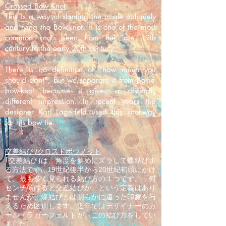
Crossed Bow Knot
This is a way of slanting the angle obliquely
and tying the Bow-knot. It is one of the most
common knots seen from the late 19th
century to the early 20th century.
There is no definition of "how much you
should slant", but we separate it from Basic-
bow-knot because it gives a distinctly
different impression. In recent years the
designer Karl Lagerfeld used this knot-way
for his bow tie.
交差結び /クロスドボウノット
｢交差結び｣は、角度を斜めにズラして蝶結びす
る方法です。19世紀後半から20世紀初頭にかけ
て、最も多く見られる結び方の１つです。「何
センチ傾けると交差結びか」という定義はあり
ませんが、蝶結びとは明らかに違った印象を与
えるため区別します。近年ではデザイナーのカ
ール・ラガーフェルドが、この結び方をしてい
ました。