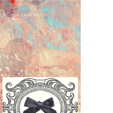
3.Crossed bow knot
交差結び