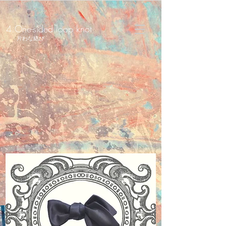
4.One-sided loop knot
片わな結び