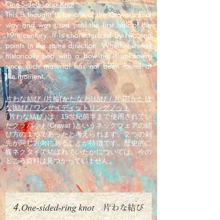
One-Sided Loop Knot
This is thought to be one of the Cravat's knot
way and was used until the first half of the
19th century. It is characterized by two end
points in the same direction. Whether it was
historically tied with a bow tie is unknown,
since such material has not been found at
the moment.
片わな結び /片輪[かたなわ]結び / 片花[かたは
な]結び / ワンサイディットリングノット
｢片わな結び｣は、19世紀前半まで使用されてい
たクラバット(Cravat )というネックウェアの結
び方の１つであったと考えられます。２つの剣
先が同じ方向にあることが特徴です。歴史的に
蝶ネクタイで結ばれていたかについては、今の
ところ資料は見つかっていません。