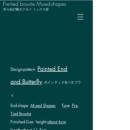
Pre-tied bowtie Mixed-shapes
作り結び蝶ネクタイ ミックス形
Pointed End
Design-pattern
and Butterfly
ポインテッド&バタフラ
イ
End-shape
Mixed Shapes
Type
Pre-
Tied Bowtie
​Finished-Size height:
about 6cm
length:
about 11.5cm