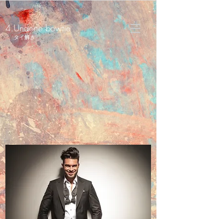
4.Undone bowtie
タイ解き