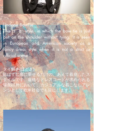
Undone BowTie
This is a style in which the bow tie is just
put on the shoulder without tying. It is seen
in European and American society as a
fancy dress style when it is not a strict or
official scene.
タイ解き(ほどき)
結ばずに肩に乗せるだけの、あえて着崩したス
タイルです。厳格なドレスコードが求められる
場面以外において、カジュアルな着こなしアレ
ンジとして欧米社会でも目にします。