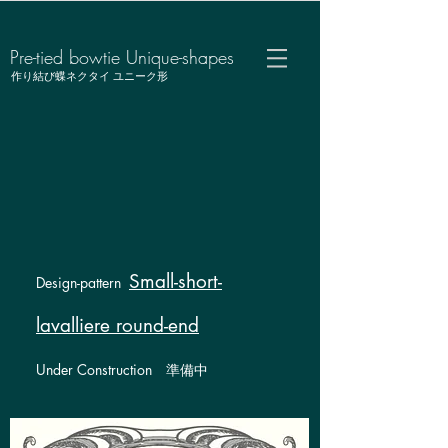
Pre-tied bowtie Unique-shapes
作り結び蝶ネクタイ ユニーク形
Small-short-
Design-pattern
lavalliere round-end
Under Construction 準備中