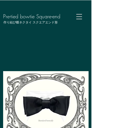
Pre-tied bowtie Square-end
作り結び蝶ネクタイ スクエアエンド形