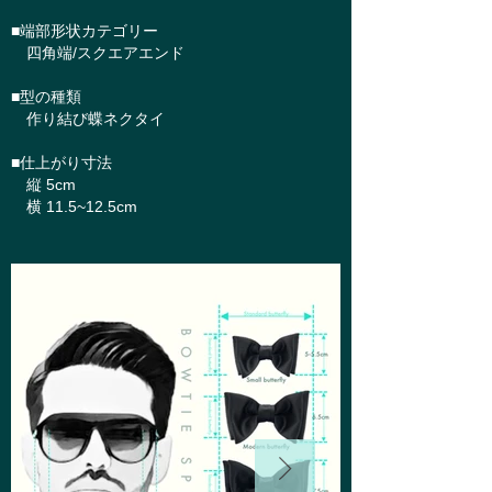
■端部形状カテゴリー
四角端/スクエアエンド
■型の種類
作り結び蝶ネクタイ
■仕上がり寸法
縦 5cm
横 11.5~12.5cm