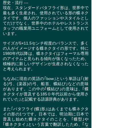
歴史・流行 ---
現在、スタンダードバタフライ形は、世界中で
最も多く生産され、使用されている形の蝶ネク
タイです。個人のファッションやスタイルとし
てだけでなく、世界中のホテルやレストランス
タッフの職業用ユニフォームとして使用されて
います。
サイズが5×11.5センチ程度のバランスで、多く
の人がイメージする蝶ネクタイの形です。特に
1980年代以降は、蝶ネクタイはフォーマル専用
のアイテムと見られる傾向が強くなったため、
積極的に新しいデザインが生産されなくなった
と考えられます。
ちなみに現在の英語の｢bow｣という単語は｢(射
る)弓、(楽器)の弓、船首、蝶結び｣などの意味
があります。この中の｢蝶結び｣の意味は、｢蝶
ネクタイが普及する185０年代以前から使用さ
れていた｣と記載する語源辞典があります。
また｢バタフライ(蝶)形｣はあくまでも蝶ネクタ
イの形の1つです。日本では、明治期に日本で
普及し始めた蝶ネクタイのことを、｢蝶型｣や
｢蝶ネクタイ｣という言葉で翻訳したため、｢な