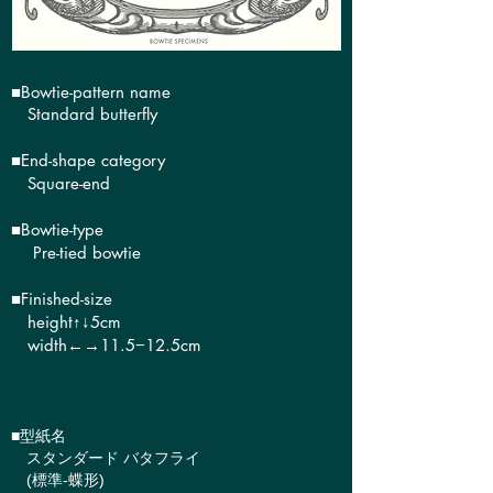
■Bowtie-pattern name
Standard butterfly
■End-shape category
Square-end
■Bowtie-type
Pre-tied bowtie
■​Finished-size
height↑↓5cm
width←→11.5−12.5cm
■型紙名
スタンダード バタフライ
(標準-蝶形)