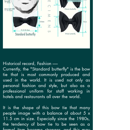
Historical record, Fashion ------
Currently, the "Standard butterfly" is the bow
tie that is most commonly produced and
used in the world. It is used not only as
personal fashion and style, but also as a
professional uniform for staff working in
hotels and restaurants all over the world.
It is the shape of this bow tie that many
people image with a balance of about 5 x
11.5 cm in size. Especially since the 1980s,
the tendency of bow tie to be seen as a
formal item became stronger, and this may