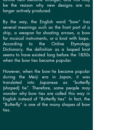
be the reason why new designs are no
longer actively produced.
By the way, the English word “bow” has
several meanings such as the front part of a
ship, a weapon for shooting arrows, a bow
for musical instruments, or a knot with loops.
According to the Online Etymology
Dictionary, the definition as a looped knot
seems to have existed long before the 1850s
when the bow ties became popular.
However, when the bow tie became popular
during the Meiji era in Japan, it was
translated into Japanese as “butterfly
(shaped) tie”. Therefore, some people may
wonder why bow ties are called this way in
English instead of “Butterfly ties”. In fact, the
“Butterfly” is one of the many shapes of bow
ties.