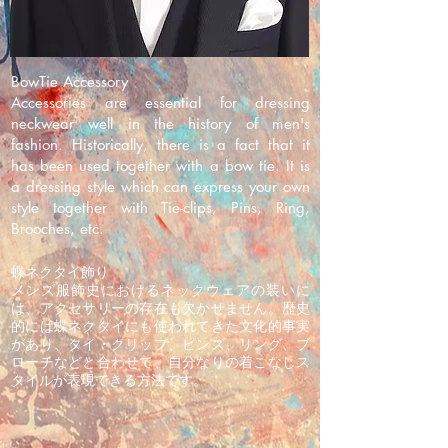
BowTie Accessory
Accessories are essential for dressing
neckwear well in the history of men's
fashion. Historically, there is a fact that it
has been used together with a bow tie. It is
a dressing style which can express your own
style together with Tie-clips, Pins, Ring,
Brooches, etc.
蝶ネクタイ飾り
メンズ服飾史におけるネックウェアの装いに
は、アクセサリーの存在も欠かせません。歴史
的には蝶ネクタイにも使われてきた文化的事実
があり、タイ・クリップ、ピンズ、リング、ブ
ローチなどと合わせて、自分なりの着こなしス
タイルが表現できる方法です。